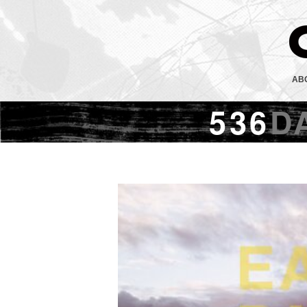
AB
536
D