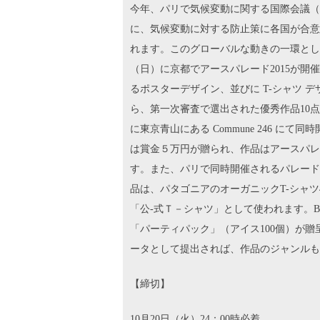
今年、パリで気候変動に関する国際会議（CO
に、気候変動に対する防止策に各国が合意
れます。このグローバルな動きの一環として
（日）に京都でアースパレード2015が
るポスターデザイン、並びに T-シャツ 
ら、第一次審査で選出された優秀作品10
に東京青山にある Commune 246 に
は賞金５万円が贈られ、作品はアースパレー
す。また、パリで同時開催されるパレード
品は、パタゴニアのオーガニックT-シャツ
「公-式Ｔ－シャツ」として使われます。Ben
「パーティパック」（アイス100個）が
ータとして提出されば、作品のジャンルも
【締切】
10月20日（火）24：00時必着