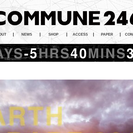
OUT
NEWS
SHOP
ACCESS
PAPER
CON
AYS
-5
HRS
40
MINS