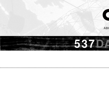
AB
537
D