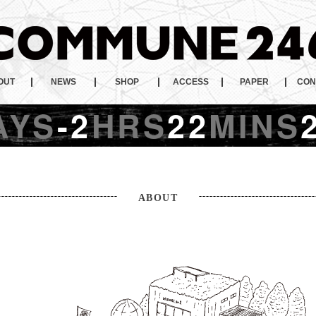
OUT
NEWS
SHOP
ACCESS
PAPER
CON
AYS
-2
HRS
22
MINS
ABOUT