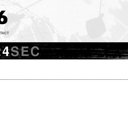
TACT
24
SEC