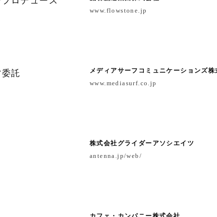
合プロデュース
www.flowstone.jp
メディアサーフコミュニケーションズ株
営委託
www.mediasurf.co.jp
株式会社グライダーアソシエイツ
力
antenna.jp/web/
カフェ・カンパニー株式会社