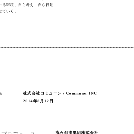
れる環境、自ら考え、自ら行動
せていく。
名
株式会社コミューン / Commune, INC
2014年8月12日
流石創造集団株式会社