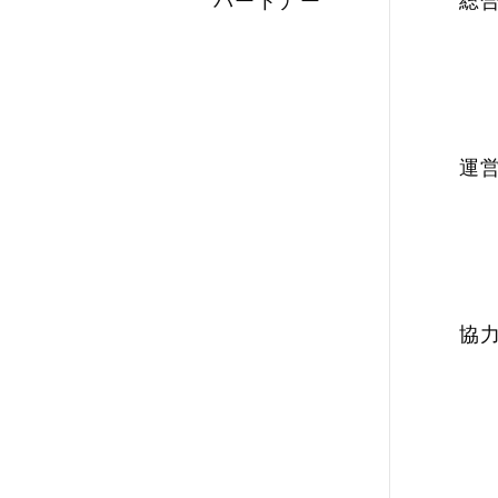
パートナー
総
運
協