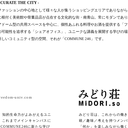
 CURATE THE CITY -
ファッションの中心地として様々な人が集うショッピングエリアでありながら
に根付く美術館や骨董品店が点在する文化的な街・南青山。常にモダンであり
アドーム型の共用スペースを中心に、個性あふれる料理やお酒を提供する「フ
の可能性を追求する「シェアオフィス」、ユニークな講義を展開する学びの場
新しいコミュニティ型の空間、それが「COMMUNE 246」です。
freedom-univ.com
、知的生命力がよみがえるユニ
みどり荘は、これからの働き
。これまでメインキャンパスに
籍／趣味／考えを持つメンバ
COMMUNE246に新たな学び
「何か」を楽しみながら働く