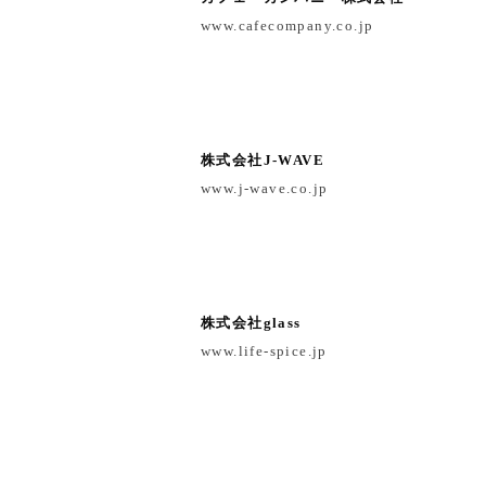
www.cafecompany.co.jp
株式会社J-WAVE
www.j-wave.co.jp
株式会社glass
www.life-spice.jp