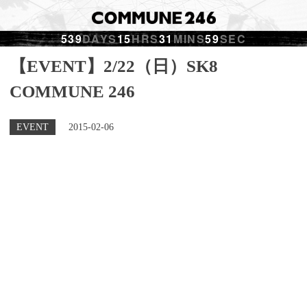
539
DAYS
15
HRS
31
MINS
59
SEC
【EVENT】2/22（日）SK8
COMMUNE 246
EVENT
2015-02-06